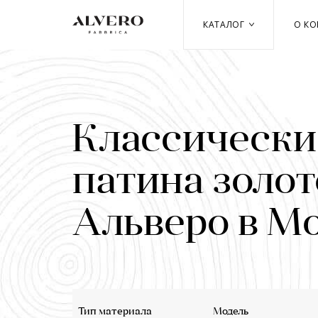
Перейти
к
КАТАЛОГ
О К
основному
содержанию
Классические
патина золот
Альверо в М
Тип материала
Модель