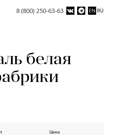
8 (800) 250-63-63
EN
RU
аль белая
фабрики
т
Цена