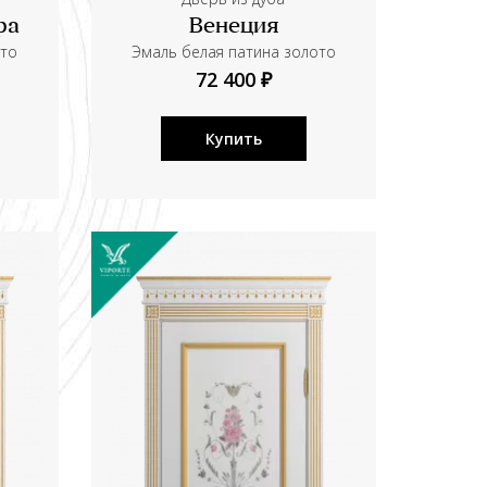
ра
Венеция
ото
Эмаль белая патина золото
72 400 ₽
Купить