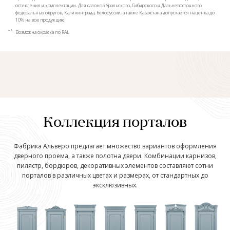
остекления и комплектации. Для салонов Уральского, Сибирского и Дальневосточного
федеральных округов, Калининграда, Белоруссии, а также Казахстана допускается наценка до
10% на всю продукцию.
**
Возможна окраска по RAL
Коллекция порталов
Фабрика Альверо предлагает множество вариантов оформления
дверного проема, а также полотна двери. Комбинации карнизов,
пилястр, бордюров, декоративных элементов составляют сотни
порталов в различных цветах и размерах, от стандартных до
эксклюзивных.