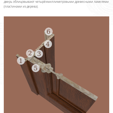
дверь облицовывают четырёхмиллиметровыми древесными ламелями
(пластинами из дерева).