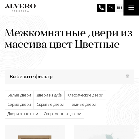
Перейти
Tog
EN
RU
к
основному
nav
содержанию
Межкомнатные двери из
массива цвет Цветные
Выберите фильтр
Белые двери
Двери из дуба
Классические двери
Серые двери
Скрытые двери
Темные двери
Двери со стеклом
Современные двери