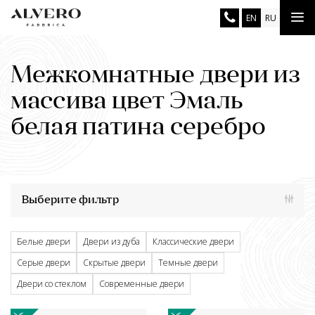
Перейти
Tog
EN
RU
к
основному
nav
содержанию
Межкомнатные двери из
массива цвет Эмаль
белая патина серебро
Выберите фильтр
Белые двери
Двери из дуба
Классические двери
Серые двери
Скрытые двери
Темные двери
Двери со стеклом
Современные двери