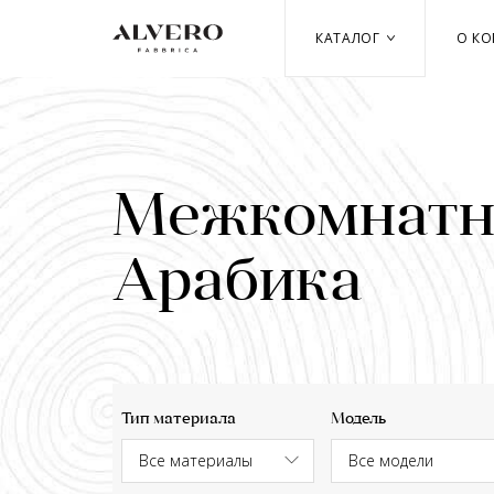
Перейти
к
КАТАЛОГ
О К
основному
содержанию
Межкомнатны
Aрабика
Тип материала
Модель