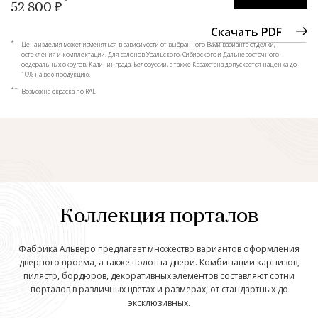
52 800 ₽
Скачать PDF
*
Цена изделия может изменяться в зависимости от выбранного Вами варианта отделки,
остекления и комплектации. Для салонов Уральского, Сибирского и Дальневосточного
федеральных округов, Калининграда, Белоруссии, а также Казахстана допускается наценка до
10% на всю продукцию.
**
Возможна окраска по RAL
Коллекция порталов
Фабрика Альверо предлагает множество вариантов оформления
дверного проема, а также полотна двери. Комбинации карнизов,
пилястр, бордюров, декоративных элементов составляют сотни
порталов в различных цветах и размерах, от стандартных до
эксклюзивных.