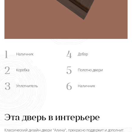
1
4
Наличник
Добор
2
5
Коробка
Полотно двери
3
6
Уплотнитель
Наличник
Эта дверь в интерьере
Классический дизайн двери "
Алина
", прекрасно поддержит и дополнит