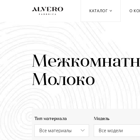
Перейти
к
КАТАЛОГ
О К
основному
содержанию
Межкомнатны
Молоко
Тип материала
Модель