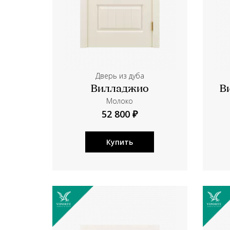
Дверь из дуба
Вилладжио
В
Молоко
52 800 ₽
Купить