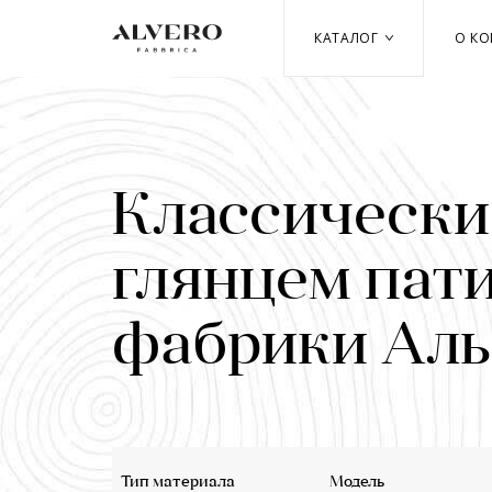
Перейти
к
КАТАЛОГ
О К
основному
содержанию
Классические
глянцем пати
фабрики Аль
Тип материала
Модель