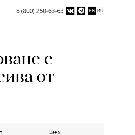
8 (800) 250-63-63
EN
RU
ованс с
сива от
т
Цена