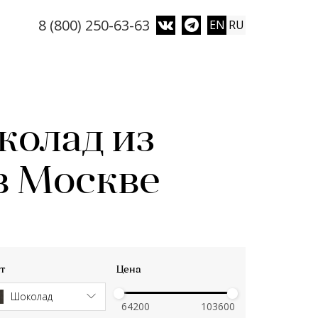
8 (800) 250-63-63
EN
RU
колад из
в Москве
т
Цена
Шоколад