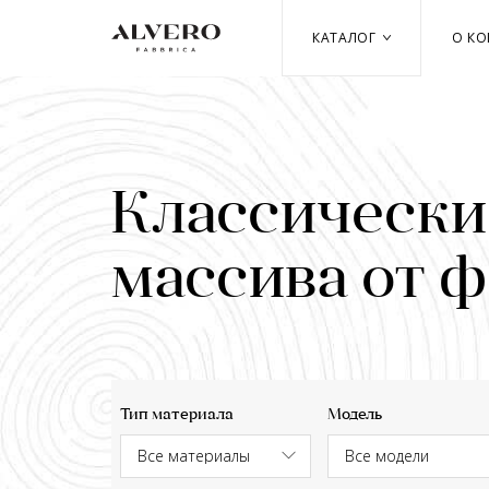
Перейти
к
КАТАЛОГ
О К
основному
содержанию
Классически
массива от 
Тип материала
Модель