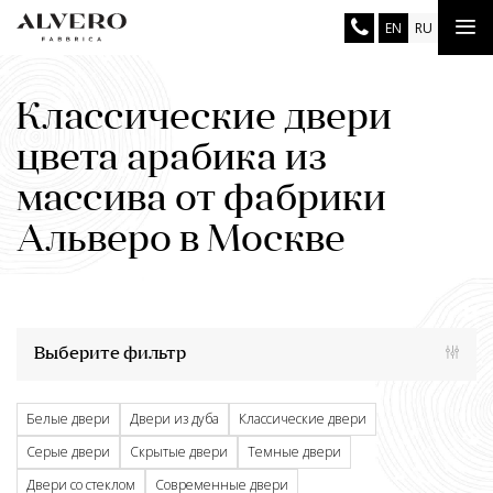
Перейти
Tog
EN
RU
к
основному
nav
содержанию
Классические двери
цвета арабика из
массива от фабрики
Альверо в Москве
Выберите фильтр
Белые двери
Двери из дуба
Классические двери
Серые двери
Скрытые двери
Темные двери
Двери со стеклом
Современные двери