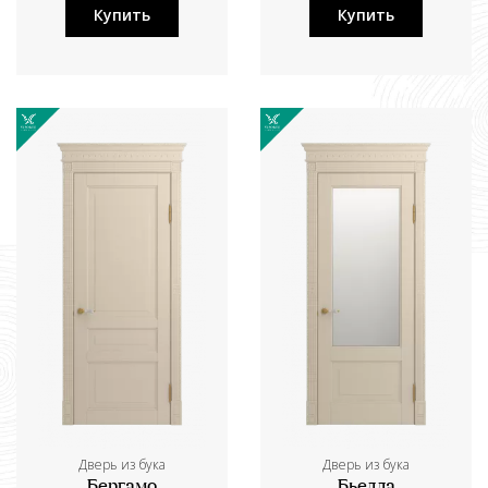
Купить
Купить
Дверь из бука
Дверь из бука
Бергамо
Бьелла