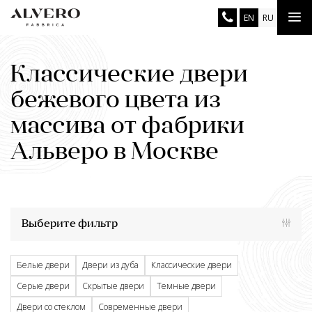
Перейти
Tog
EN
RU
к
основному
nav
содержанию
Классические двери
бежевого цвета из
массива от фабрики
Альверо в Москве
Выберите фильтр
Белые двери
Двери из дуба
Классические двери
Серые двери
Скрытые двери
Темные двери
Двери со стеклом
Современные двери