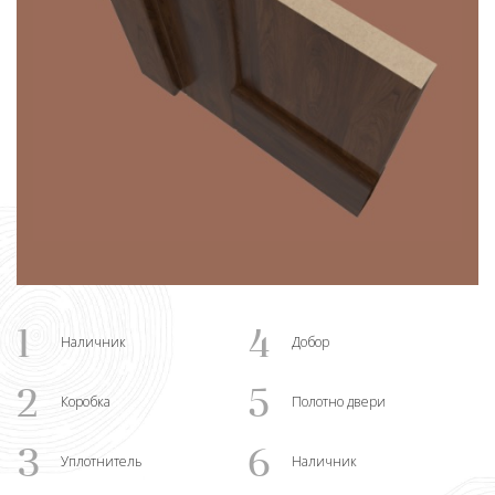
1
4
Наличник
Добор
2
5
Коробка
Полотно двери
3
6
Уплотнитель
Наличник