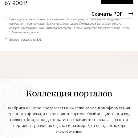
67 900 ₽
Скачать PDF
*
Цена изделия может изменяться в зависимости от выбранного Вами варианта отделки,
остекления и комплектации. Для салонов Уральского, Сибирского и Дальневосточного
федеральных округов, Калининграда, Белоруссии, а также Казахстана допускается наценка до
10% на всю продукцию.
**
Возможна окраска по RAL
Коллекция порталов
Фабрика Альверо предлагает множество вариантов оформления
дверного проема, а также полотна двери. Комбинации карнизов,
пилястр, бордюров, декоративных элементов составляют сотни
порталов в различных цветах и размерах, от стандартных до
эксклюзивных.