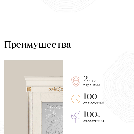
Преимущества
2
года
гарантии
100
лет службы
100
%
экологичны