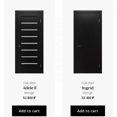
Oak door
Oak door
Adele II
Ingrid
Wenge
Wenge
52 800 ₽
53 400 ₽
Add to cart
Add to cart