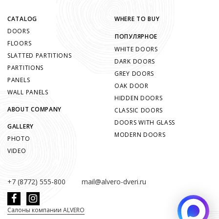
CATALOG
WHERE TO BUY
DOORS
ПОПУЛЯРНОЕ
FLOORS
WHITE DOORS
SLATTED PARTITIONS
DARK DOORS
PARTITIONS
GREY DOORS
PANELS
OAK DOOR
WALL PANELS
HIDDEN DOORS
ABOUT COMPANY
CLASSIC DOORS
DOORS WITH GLASS
GALLERY
MODERN DOORS
PHOTO
VIDEO
+7 (8772) 555-800
mail@alvero-dveri.ru
Салоны компании ALVERO