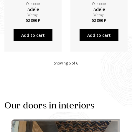
Oak door
Oak door
Adele
Adele
Wenge
Wenge
52 800 ₽
52 800 ₽
Add to cart
Add to cart
Showing 6 of 6
Our doors in interiors