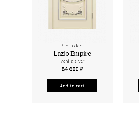
Beech door
Lazio Empire
Vanilla silver
84 600 ₽
Add to cart