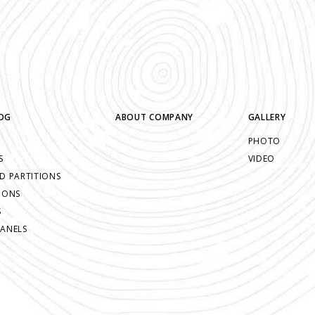
OG
ABOUT COMPANY
GALLERY
S
PHOTO
S
VIDEO
D PARTITIONS
IONS
S
PANELS