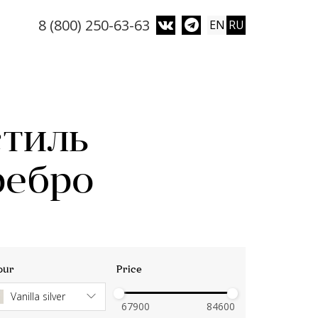
8 (800) 250-63-63
EN
RU
стиль
ребро
our
Price
Vanilla silver