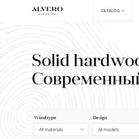
Skip
to
CATALOG
main
content
Solid hardwoo
Современный
Wood type
Design