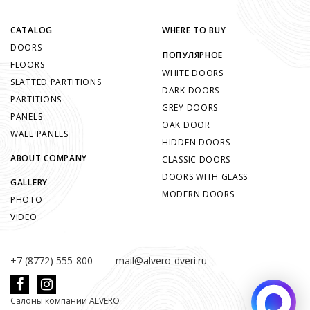
CATALOG
WHERE TO BUY
DOORS
ПОПУЛЯРНОЕ
FLOORS
WHITE DOORS
SLATTED PARTITIONS
DARK DOORS
PARTITIONS
GREY DOORS
PANELS
OAK DOOR
WALL PANELS
HIDDEN DOORS
ABOUT COMPANY
CLASSIC DOORS
DOORS WITH GLASS
GALLERY
MODERN DOORS
PHOTO
VIDEO
+7 (8772) 555-800
mail@alvero-dveri.ru
Салоны компании ALVERO