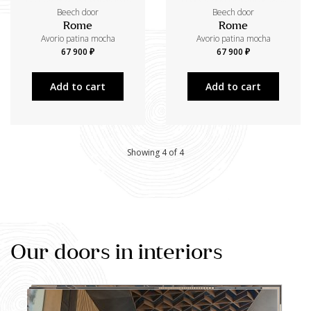
Beech door
Beech door
Rome
Rome
Avorio patina mocha
Avorio patina mocha
67 900 ₽
67 900 ₽
Add to cart
Add to cart
Showing 4 of 4
Our doors in interiors