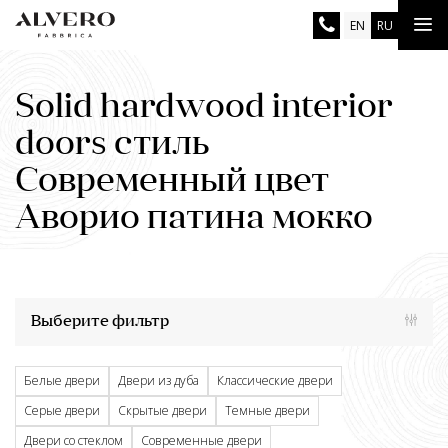
Skip
Tog
EN
RU
to
main
nav
content
Solid hardwood interior
doors стиль
Современный цвет
Аворио патина мокко
Выберите фильтр
Белые двери
Двери из дуба
Классические двери
Серые двери
Скрытые двери
Темные двери
Двери со стеклом
Современные двери