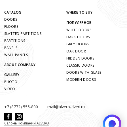
CATALOG
WHERE TO BUY
DOORS
ПОПУЛЯРНОЕ
FLOORS
WHITE DOORS
SLATTED PARTITIONS
DARK DOORS
PARTITIONS
GREY DOORS
PANELS
OAK DOOR
WALL PANELS
HIDDEN DOORS
ABOUT COMPANY
CLASSIC DOORS
DOORS WITH GLASS
GALLERY
MODERN DOORS
PHOTO
VIDEO
+7 (8772) 555-800
mail@alvero-dveri.ru
Салоны компании ALVERO