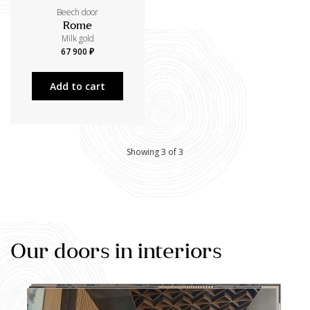
Beech door
Rome
Milk gold
67 900 ₽
Add to cart
Showing 3 of 3
Our doors in interiors