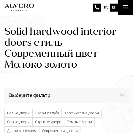
Skip
Tog
EN
RU
to
main
nav
content
Solid hardwood interior
doors стиль
Современный цвет
Молоко золото
Выберите фильтр
Белые двери
Двери из дуба
Классические двери
Серые двери
Скрытые двери
Темные двери
Двери со стеклом
Современные двери