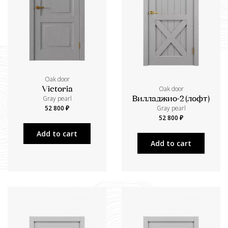
Oak door
Oak door
Victoria
Gray pearl
Вилладжио-2 (лофт)
52 800 ₽
Gray pearl
52 800 ₽
Add to cart
Add to cart