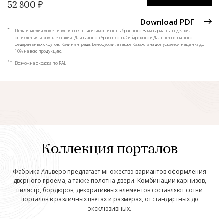
52 800 ₽
Download PDF
*
Цена изделия может изменяться в зависимости от выбранного Вами варианта отделки,
остекления и комплектации. Для салонов Уральского, Сибирского и Дальневосточного
федеральных округов, Калининграда, Белоруссии, а также Казахстана допускается наценка до
10% на всю продукцию.
**
Возможна окраска по RAL
Коллекция порталов
Фабрика Альверо предлагает множество вариантов оформления
дверного проема, а также полотна двери. Комбинации карнизов,
пилястр, бордюров, декоративных элементов составляют сотни
порталов в различных цветах и размерах, от стандартных до
эксклюзивных.