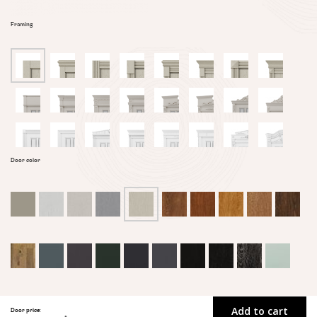
Framing
Door color
Add to cart
Door price: