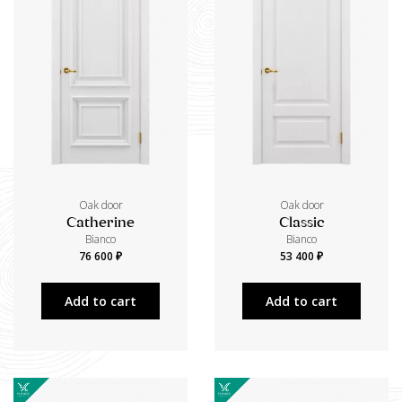
Oak door
Oak door
Catherine
Classic
Bianco
Bianco
76 600 ₽
53 400 ₽
Add to cart
Add to cart