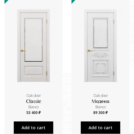
Oak door
Oak door
Classic
Модена
Bianco
Bianco
53 400 ₽
89 300 ₽
Add to cart
Add to cart