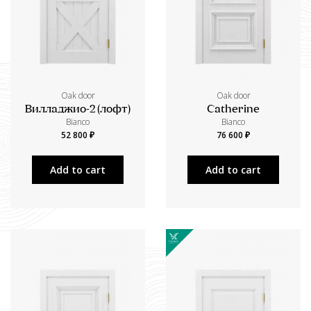
Oak door
Oak door
Вилладжио-2 (лофт)
Catherine
Bianco
Bianco
52 800 ₽
76 600 ₽
Add to cart
Add to cart