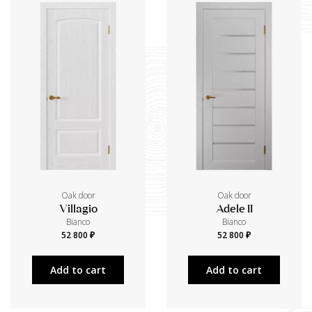
Oak door
Oak door
Villagio
Adele II
Bianco
Bianco
52 800 ₽
52 800 ₽
Add to cart
Add to cart