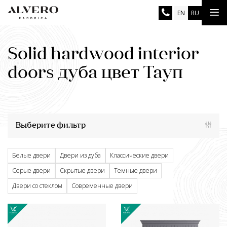
Skip
Tog
EN
RU
to
main
nav
content
Solid hardwood interior
doors дуба цвет Тауп
Выберите фильтр
Белые двери
Двери из дуба
Классические двери
Серые двери
Скрытые двери
Темные двери
Двери со стеклом
Современные двери