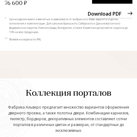
76 600 ₽
Download PDF
*
Цена изделия может изменяться в зависимости от выбранного Вами варианта отделки,
остекления и комплектации. Для салонов Уральского, Сибирского и Дальневосточного
федеральных округов, Калининграда, Белоруссии, а также Казахстана допускается наценка до
10% на всю продукцию.
**
Возможна окраска по RAL
Коллекция порталов
Фабрика Альверо предлагает множество вариантов оформления
дверного проема, а также полотна двери. Комбинации карнизов,
пилястр, бордюров, декоративных элементов составляют сотни
порталов в различных цветах и размерах, от стандартных до
эксклюзивных.