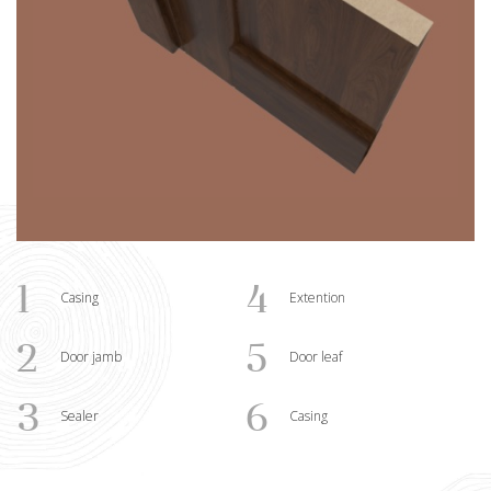
1
4
Casing
Extention
2
5
Door jamb
Door leaf
3
6
Sealer
Casing