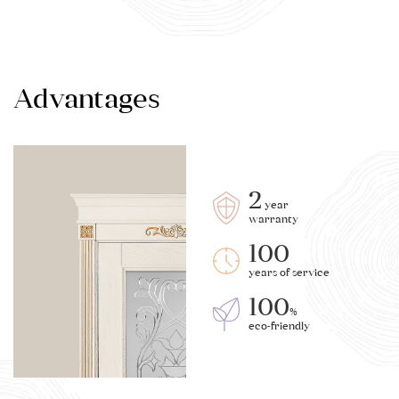
Advantages
2
year
warranty
100
years of service
100
%
eco-friendly