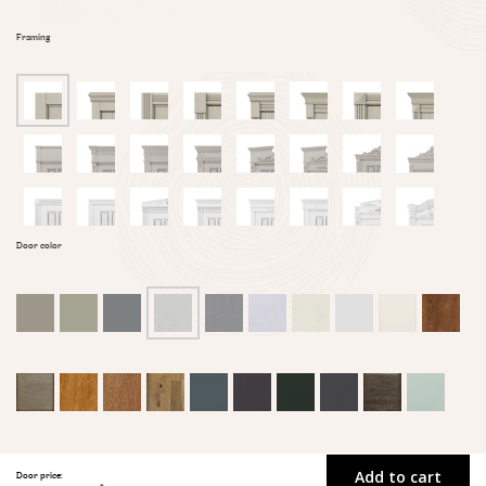
Framing
Door color
Add to cart
Door price: