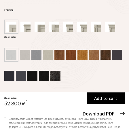
Framing
Door color
Add to cart
Door price:
52 800 ₽
Download PDF
*
Цена изделия может изменяться в зависимости от выбранного Вами варианта отделки,
остекления и комплектации. Для салонов Уральского, Сибирского и Дальневосточного
федеральных округов, Калининграда, Белоруссии, а также Казахстана допускается наценка до