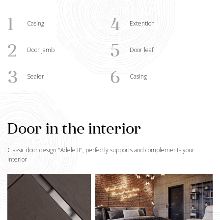
1
4
Casing
Extention
2
5
Door jamb
Door leaf
3
6
Sealer
Casing
Door in the interior
Classic door design "
Adele II
", perfectly supports and complements your
interior