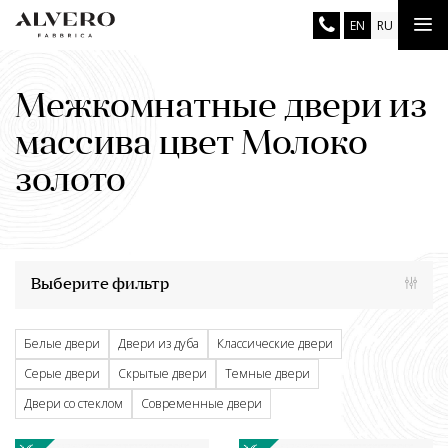
Перейти
Tog
EN
RU
к
основному
nav
содержанию
Межкомнатные двери из
массива цвет Молоко
золото
Выберите фильтр
Белые двери
Двери из дуба
Классические двери
Серые двери
Скрытые двери
Темные двери
Двери со стеклом
Современные двери