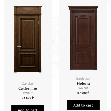
Beech door
Oak door
Helena
Walnut
Catherine
67 900 ₽
Walnut
76 600 ₽
Add to cart
Add to cart