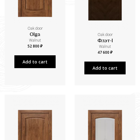
Oak door
Oak door
Olga
Walnut
Флэт-I
52 800 ₽
Walnut
47 600 ₽
Add to cart
Add to cart