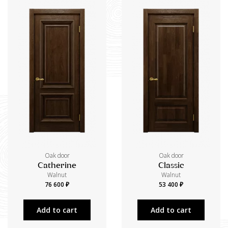
Oak door
Oak door
Catherine
Classic
Walnut
Walnut
76 600 ₽
53 400 ₽
Add to cart
Add to cart