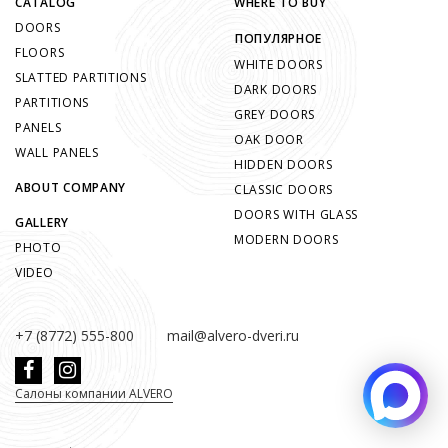
CATALOG
WHERE TO BUY
DOORS
ПОПУЛЯРНОЕ
FLOORS
WHITE DOORS
SLATTED PARTITIONS
DARK DOORS
PARTITIONS
GREY DOORS
PANELS
OAK DOOR
WALL PANELS
HIDDEN DOORS
ABOUT COMPANY
CLASSIC DOORS
DOORS WITH GLASS
GALLERY
MODERN DOORS
PHOTO
VIDEO
+7 (8772) 555-800
mail@alvero-dveri.ru
Салоны компании ALVERO