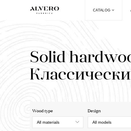
Skip
CATALOG
to
main
content
Solid hardwoo
Классически
Wood type
Design