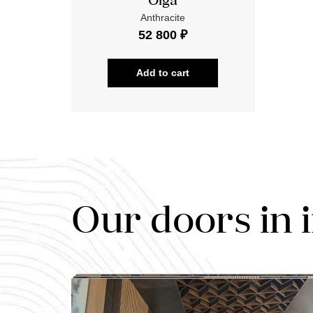
Olga
Anthracite
52 800 ₽
Add to cart
Our doors in 