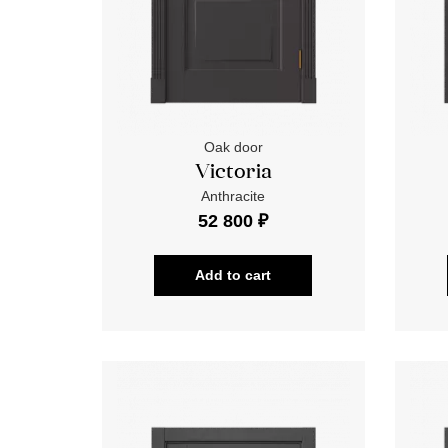
Oak door
Victoria
Anthracite
52 800 ₽
Add to cart