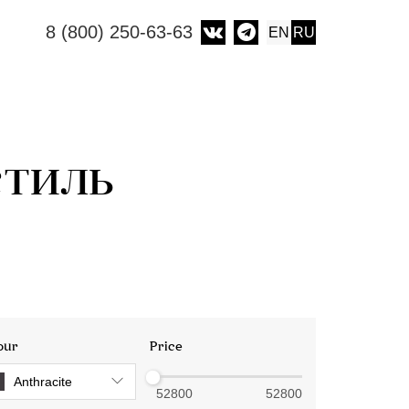
8 (800) 250-63-63
EN
RU
стиль
our
Price
Anthracite