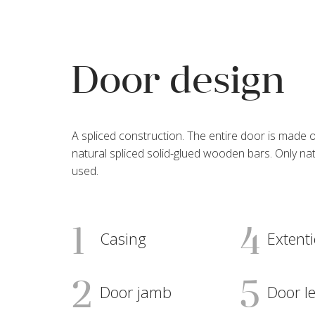
Door design
A spliced construction. The entire door is made o
natural spliced solid-glued wooden bars. Only natu
used.
1
4
Casing
Extent
2
5
Door jamb
Door le