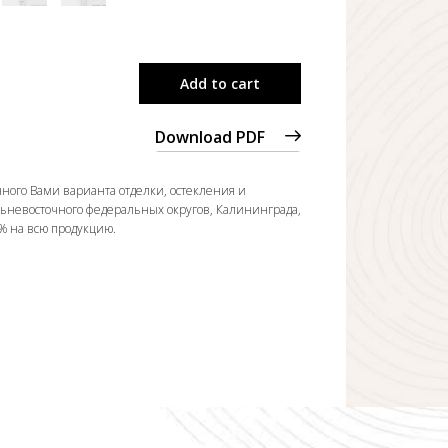
Add to cart
Download PDF
ного Вами варианта отделки, остекления и
льневосточного федеральных округов, Калининграда,
0% на всю продукцию.