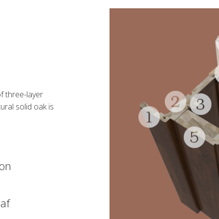
f three-layer
ral solid oak is
ion
af