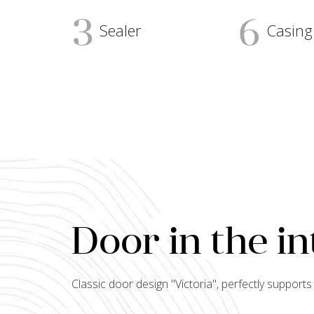
3
6
Sealer
Casing
Door in the in
Classic door design "
Victoria
", perfectly support