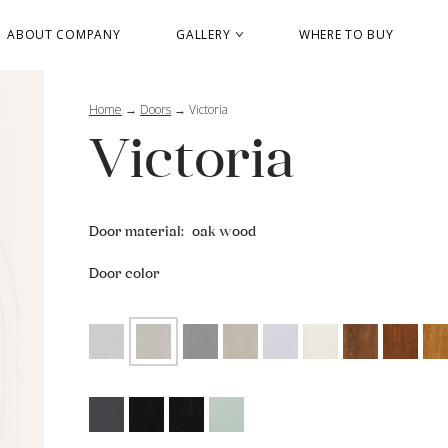
ABOUT COMPANY
GALLERY
WHERE TO BUY
Home
→
Doors
→
Victoria
Victoria
Door material:
oak wood
Door color