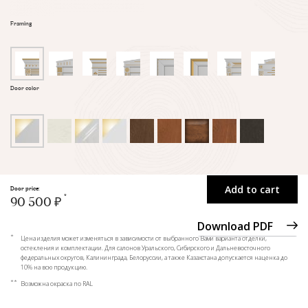
Framing
Door color
Add to cart
Door price:
90 500 ₽
Download PDF
*
Цена изделия может изменяться в зависимости от выбранного Вами варианта отделки,
остекления и комплектации. Для салонов Уральского, Сибирского и Дальневосточного
федеральных округов, Калининграда, Белоруссии, а также Казахстана допускается наценка до
10% на всю продукцию.
**
Возможна окраска по RAL