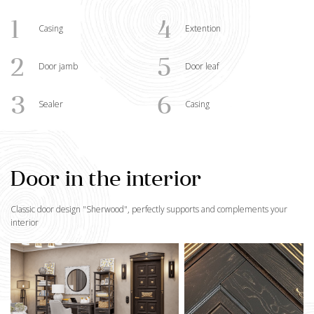
1
4
Casing
Extention
2
5
Door jamb
Door leaf
3
6
Sealer
Casing
Door in the interior
Classic door design "
Sherwood
", perfectly supports and complements your
interior