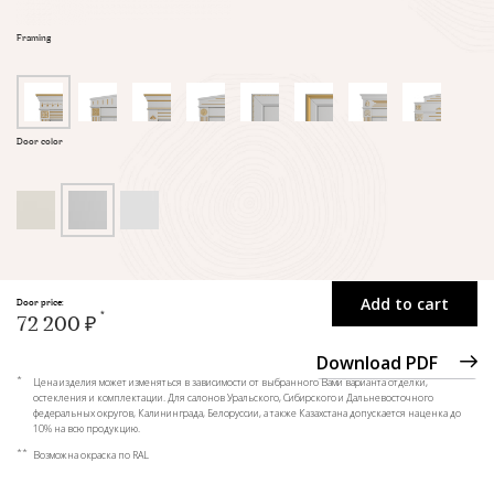
Framing
Door color
Add to cart
Door price:
72 200 ₽
Download PDF
*
Цена изделия может изменяться в зависимости от выбранного Вами варианта отделки,
остекления и комплектации. Для салонов Уральского, Сибирского и Дальневосточного
федеральных округов, Калининграда, Белоруссии, а также Казахстана допускается наценка до
10% на всю продукцию.
**
Возможна окраска по RAL