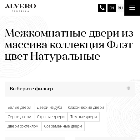
Перейти
Tog
EN
RU
к
основному
nav
содержанию
Межкомнатные двери из
массива коллекция Флэт
цвет Натуральные
Выберите фильтр
Белые двери
Двери из дуба
Классические двери
Серые двери
Скрытые двери
Темные двери
Двери со стеклом
Современные двери