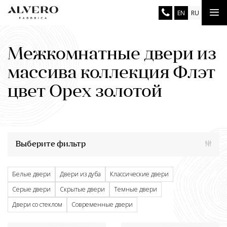
Перейти
Tog
EN
RU
к
основному
nav
содержанию
Межкомнатные двери из
массива коллекция Флэт
цвет Орех золотой
Выберите фильтр
Белые двери
Двери из дуба
Классические двери
Серые двери
Скрытые двери
Темные двери
Двери со стеклом
Современные двери