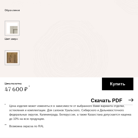
Обрамление
Цвет двери
Купить
Цена полотна:
47 600 ₽
Скачать PDF
*
Цена изделия может изменяться в зависимости от выбранного Вами варианта отделки,
остекления и комплектации. Для салонов Уральского, Сибирского и Дальневосточного
федеральных округов, Калининграда, Белоруссии, а также Казахстана допускается наценка
до 10% на всю продукцию.
**
Возможна окраска по RAL