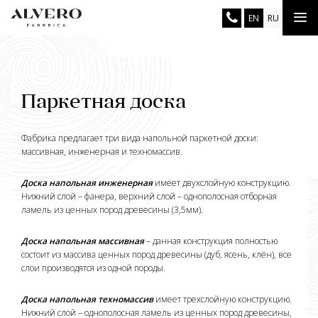
Перейти
Tog
EN
RU
к
основному
nav
содержанию
Паркетная доска
Фабрика предлагает три вида напольной паркетной доски:
массивная, инженерная и техномассив.
Доска напольная инженерная
имеет двухслойную конструкцию.
Нижний слой – фанера, верхний слой – однополосная отборная
ламель из ценных пород древесины (3,5мм).
Доска напольная массивная
– данная конструкция полностью
состоит из массива ценных пород древесины (дуб, ясень, клён), все
слои производятся из одной породы.
Доска напольная техномассив
имеет трехслойную конструкцию.
Нижний слой – однополосная ламель из ценных пород древесины,