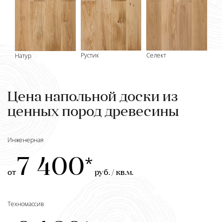
Селект
Рустик
Натур
Цена напольной доски из
ценных пород древесины
Инженерная
7 400
от
руб. / кв.м.
Техномассив