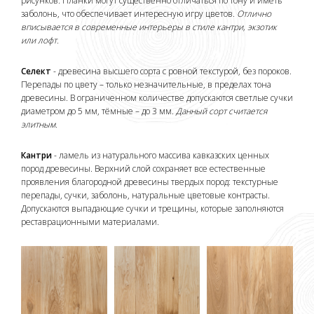
рисунков. Планки могут существенно отличаться по тону и иметь
заболонь, что обеспечивает интересную игру цветов.
Отлично
вписывается в современные интерьеры в стиле кантри, экзотик
или лофт.
Селект
- древесина высшего сорта с ровной текстурой, без пороков.
Перепады по цвету – только незначительные, в пределах тона
древесины. В ограниченном количестве допускаются светлые сучки
диаметром до 5 мм, тёмные – до 3 мм.
Данный сорт считается
элитным.
Кантри
- ламель из натурального массива кавказских ценных
пород древесины. Верхний слой сохраняет все естественные
проявления благородной древесины твердых пород: текстурные
перепады, сучки, заболонь, натуральные цветовые контрасты.
Допускаются выпадающие сучки и трещины, которые заполняются
реставрационными материалами.