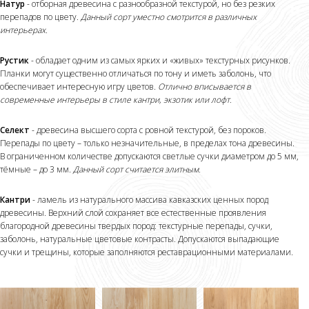
Натур
- отборная древесина с разнообразной текстурой, но без резких
перепадов по цвету.
Данный сорт уместно смотрится в различных
интерьерах.
Рустик
- обладает одним из самых ярких и «живых» текстурных рисунков.
Планки могут существенно отличаться по тону и иметь заболонь, что
обеспечивает интересную игру цветов.
Отлично вписывается в
современные интерьеры в стиле кантри, экзотик или лофт.
Селект
- древесина высшего сорта с ровной текстурой, без пороков.
Перепады по цвету – только незначительные, в пределах тона древесины.
В ограниченном количестве допускаются светлые сучки диаметром до 5 мм,
тёмные – до 3 мм.
Данный сорт считается элитным.
Кантри
- ламель из натурального массива кавказских ценных пород
древесины. Верхний слой сохраняет все естественные проявления
благородной древесины твердых пород: текстурные перепады, сучки,
заболонь, натуральные цветовые контрасты. Допускаются выпадающие
сучки и трещины, которые заполняются реставрационными материалами.