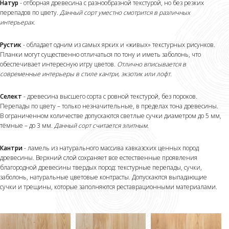
Натур
- отборная древесина с разнообразной текстурой, но без резких
перепадов по цвету.
Данный сорт уместно смотрится в различных
интерьерах.
Рустик
- обладает одним из самых ярких и «живых» текстурных рисунков.
Планки могут существенно отличаться по тону и иметь заболонь, что
обеспечивает интересную игру цветов.
Отлично вписывается в
современные интерьеры в стиле кантри, экзотик или лофт.
Селект
- древесина высшего сорта с ровной текстурой, без пороков.
Перепады по цвету – только незначительные, в пределах тона древесины.
В ограниченном количестве допускаются светлые сучки диаметром до 5 мм,
тёмные – до 3 мм.
Данный сорт считается элитным.
Кантри
- ламель из натурального массива кавказских ценных пород
древесины. Верхний слой сохраняет все естественные проявления
благородной древесины твердых пород: текстурные перепады, сучки,
заболонь, натуральные цветовые контрасты. Допускаются выпадающие
сучки и трещины, которые заполняются реставрационными материалами.