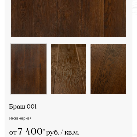
Браш 001
Инженерная
7 400
от
руб. / кв.м.