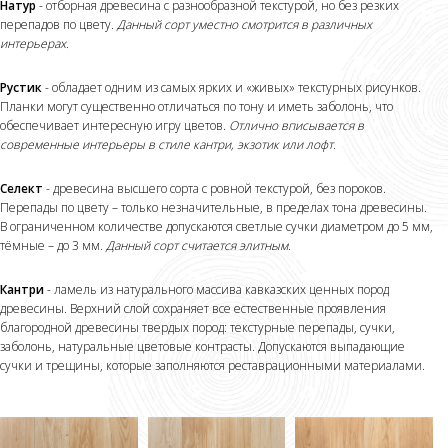
Натур
- отборная древесина с разнообразной текстурой, но без резких
перепадов по цвету.
Данный сорт уместно смотрится в различных
интерьерах.
Рустик
- обладает одним из самых ярких и «живых» текстурных рисунков.
Планки могут существенно отличаться по тону и иметь заболонь, что
обеспечивает интересную игру цветов.
Отлично вписывается в
современные интерьеры в стиле кантри, экзотик или лофт.
Селект
- древесина высшего сорта с ровной текстурой, без пороков.
Перепады по цвету – только незначительные, в пределах тона древесины.
В ограниченном количестве допускаются светлые сучки диаметром до 5 мм,
тёмные – до 3 мм.
Данный сорт считается элитным.
Кантри
- ламель из натурального массива кавказских ценных пород
древесины. Верхний слой сохраняет все естественные проявления
благородной древесины твердых пород: текстурные перепады, сучки,
заболонь, натуральные цветовые контрасты. Допускаются выпадающие
сучки и трещины, которые заполняются реставрационными материалами.