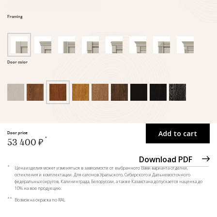
Framing
Door color
Add to cart
Door price:
53 400 ₽
Download PDF
*
Цена изделия может изменяться в зависимости от выбранного Вами варианта отделки,
остекления и комплектации. Для салонов Уральского, Сибирского и Дальневосточного
федеральных округов, Калининграда, Белоруссии, а также Казахстана допускается наценка до
10% на всю продукцию.
**
Возможна окраска по RAL