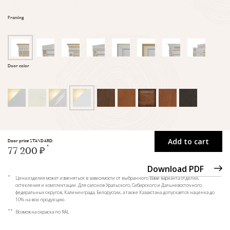
Framing
Door color
Add to cart
Door price STANDARD:
77 200 ₽
Download PDF
*
Цена изделия может изменяться в зависимости от выбранного Вами варианта отделки,
остекления и комплектации. Для салонов Уральского, Сибирского и Дальневосточного
федеральных округов, Калининграда, Белоруссии, а также Казахстана допускается наценка до
10% на всю продукцию.
**
Возможна окраска по RAL