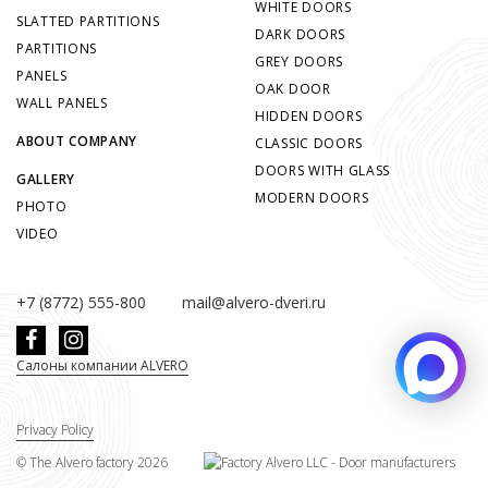
WHITE DOORS
SLATTED PARTITIONS
DARK DOORS
PARTITIONS
GREY DOORS
PANELS
OAK DOOR
WALL PANELS
HIDDEN DOORS
ABOUT COMPANY
CLASSIC DOORS
DOORS WITH GLASS
GALLERY
MODERN DOORS
PHOTO
VIDEO
+7 (8772) 555-800
mail@alvero-dveri.ru
Салоны компании ALVERO
Privacy Policy
©
The Alvero factory
2026