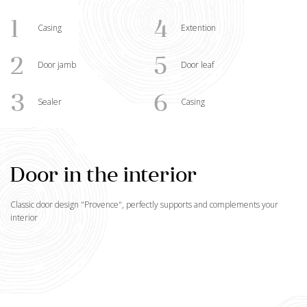
1
4
Casing
Extention
2
5
Door jamb
Door leaf
3
6
Sealer
Casing
Door in the interior
Classic door design "
Provence
", perfectly supports and complements your
interior