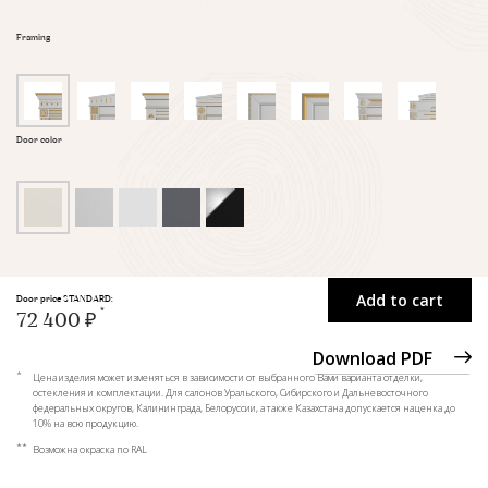
Framing
Door color
Add to cart
Door price STANDARD:
72 400 ₽
Download PDF
*
Цена изделия может изменяться в зависимости от выбранного Вами варианта отделки,
остекления и комплектации. Для салонов Уральского, Сибирского и Дальневосточного
федеральных округов, Калининграда, Белоруссии, а также Казахстана допускается наценка до
10% на всю продукцию.
**
Возможна окраска по RAL