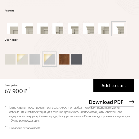
Framing
Door color
Add to cart
Door price:
67 900 ₽
Download PDF
*
Цена изделия может изменяться в зависимости от выбранного Вами варианта отделки,
остекления и комплектации. Для салонов Уральского, Сибирского и Дальневосточного
федеральных округов, Калининграда, Белоруссии, а также Казахстана допускается наценка до
10% на всю продукцию.
**
Возможна окраска по RAL