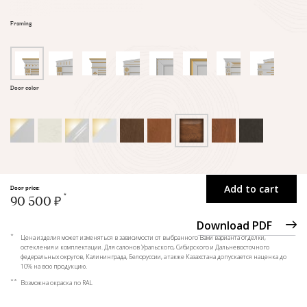
Framing
Door color
Add to cart
Door price:
90 500 ₽
Download PDF
*
Цена изделия может изменяться в зависимости от выбранного Вами варианта отделки,
остекления и комплектации. Для салонов Уральского, Сибирского и Дальневосточного
федеральных округов, Калининграда, Белоруссии, а также Казахстана допускается наценка до
10% на всю продукцию.
**
Возможна окраска по RAL