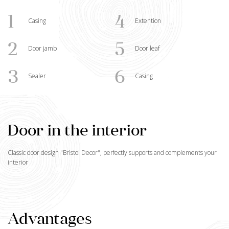
1
4
Casing
Extention
2
5
Door jamb
Door leaf
3
6
Sealer
Casing
Door in the interior
Classic door design "
Bristol Decor
", perfectly supports and complements your
interior
Advantages