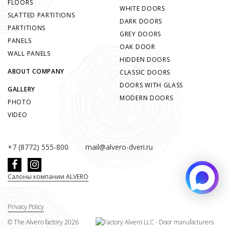
FLOORS
WHITE DOORS
SLATTED PARTITIONS
DARK DOORS
PARTITIONS
GREY DOORS
PANELS
OAK DOOR
WALL PANELS
HIDDEN DOORS
ABOUT COMPANY
CLASSIC DOORS
DOORS WITH GLASS
GALLERY
MODERN DOORS
PHOTO
VIDEO
+7 (8772) 555-800
mail@alvero-dveri.ru
Салоны компании ALVERO
Privacy Policy
©
The Alvero factory
2026