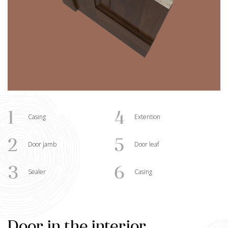
1
4
Casing
Extention
2
5
Door jamb
Door leaf
3
6
Sealer
Casing
Door in the interior