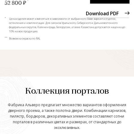
52 800 ₽
Download PDF
*
Цена изделия может изменяться в зависимости от выбранного Вами варианта отделки,
остекления и комплектации. Для салонов Уральского, Сибирского и Дальневосточного
федеральных округов, Калининграда, Белоруссии, а также Казахстана допускается наценка до
10% на всю продукцию.
**
Возможна окраска по RAL
Коллекция порталов
Фабрика Альверо предлагает множество вариантов оформления
дверного проема, а также полотна двери. Комбинации карнизов,
пилястр, бордюров, декоративных элементов составляют сотни
порталов в различных цветах и размерах, от стандартных до
эксклюзивных.