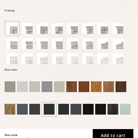
Framing
Door color
Add to cart
Door price: