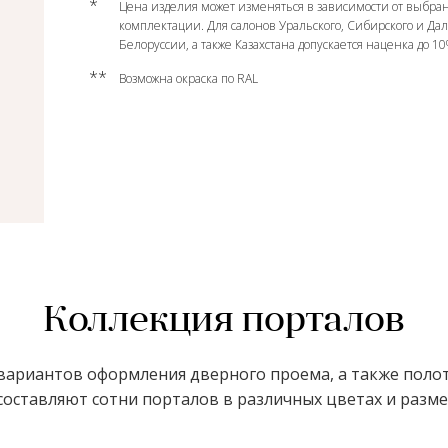
*
Цена изделия может изменяться в зависимости от выбран
комплектации. Для салонов Уральского, Сибирского и Да
Белоруссии, а также Казахстана допускается наценка до 1
**
Возможна окраска по RAL
Коллекция порталов
ариантов оформления дверного проема, а также полот
оставляют сотни порталов в различных цветах и размер