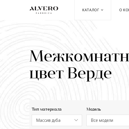
Перейти
к
КАТАЛОГ
О К
основному
содержанию
Межкомнатны
цвет Верде
Тип материала
Модель