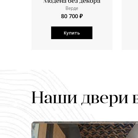
Модена без декора
Верде
80 700 ₽
Купить
Наши двери 