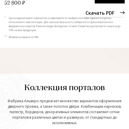
52 800 ₽
Скачать PDF
*
Цена изделия может изменяться в зависимости от выбранного Вами варианта отделки,
остекления и комплектации. Для салонов Уральского, Сибирского и Дальневосточного
федеральных округов, Калининграда, Белоруссии, а также Казахстана допускается наценка до
10% на всю продукцию.
**
Возможна окраска по RAL
Коллекция порталов
Фабрика Альверо предлагает множество вариантов оформления
дверного проема, а также полотна двери. Комбинации карнизов,
пилястр, бордюров, декоративных элементов составляют сотни
порталов в различных цветах и размерах, от стандартных до
эксклюзивных.