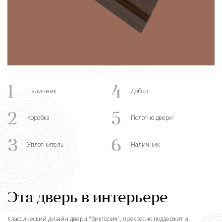
1
4
Наличник
Добор
2
5
Коробка
Полотно двери
3
6
Уплотнитель
Наличник
Эта дверь в интерьере
Классический дизайн двери "
Виктория
", прекрасно поддержит и