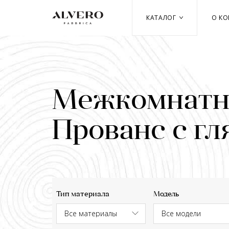
Перейти
к
КАТАЛОГ
О К
основному
содержанию
Межкомнатны
Прованс с г
Тип материала
Модель