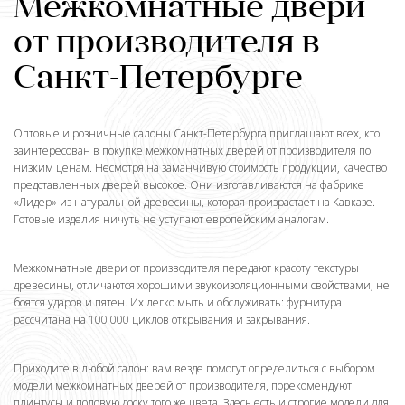
Межкомнатные двери
от производителя в
Санкт-Петербурге
Оптовые и розничные салоны Санкт-Петербурга приглашают всех, кто
заинтересован в покупке межкомнатных дверей от производителя по
низким ценам. Несмотря на заманчивую стоимость продукции, качество
представленных дверей высокое. Они изготавливаются на фабрике
«Лидер» из натуральной древесины, которая произрастает на Кавказе.
Готовые изделия ничуть не уступают европейским аналогам.
Межкомнатные двери от производителя передают красоту текстуры
древесины, отличаются хорошими звукоизоляционными свойствами, не
боятся ударов и пятен. Их легко мыть и обслуживать: фурнитура
рассчитана на 100 000 циклов открывания и закрывания.
Приходите в любой салон: вам везде помогут определиться с выбором
модели межкомнатных дверей от производителя, порекомендуют
плинтусы и половую доску того же цвета. Здесь есть и строгие модели для