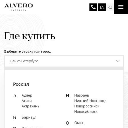
Перейти
Tog
EN
RU
к
основному
nav
содержанию
Где купить
Выберите страну или город:
Санкт-Петербург
Показать ближайший к вам салон
Россия
Адлер
Назрань
А
Н
Анапа
Нижний Новгород
Астрахань
Новороссийск
Фирменные магазины
Новосибирск
Барнаул
Б
Двери Альверо
Омск
О