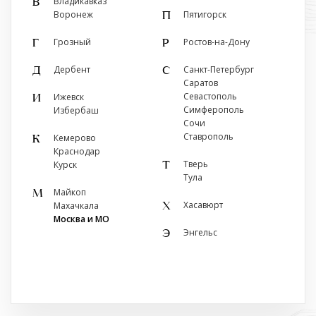
Владикавказ
В
г. Нижний Новгород, ул.
Воронеж
Пятигорск
П
Белинского, 110
+7 (960) 183-53-45
Грозный
Ростов-на-Дону
Г
Р
Показать на карте
Дербент
Санкт-Петербург
Д
С
Саратов
Севастополь
Ижевск
И
Симферополь
Избербаш
Сочи
Ставрополь
Кемерово
К
Краснодар
Тверь
Курск
Т
Тула
Майкоп
М
Хасавюрт
Махачкала
Х
Москва и МО
Энгельс
Э