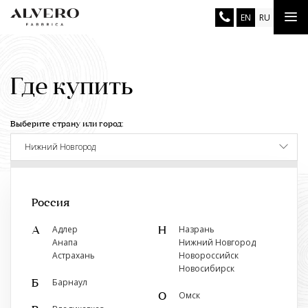
Перейти
Tog
EN
RU
к
основному
nav
содержанию
Где купить
Выберите страну или город:
Нижний Новгород
Показать ближайший к вам салон
Россия
Адлер
Назрань
А
Н
Анапа
Нижний Новгород
Астрахань
Новороссийск
Розничные магазины
Новосибирск
Барнаул
Б
Двери Альверо
Омск
О