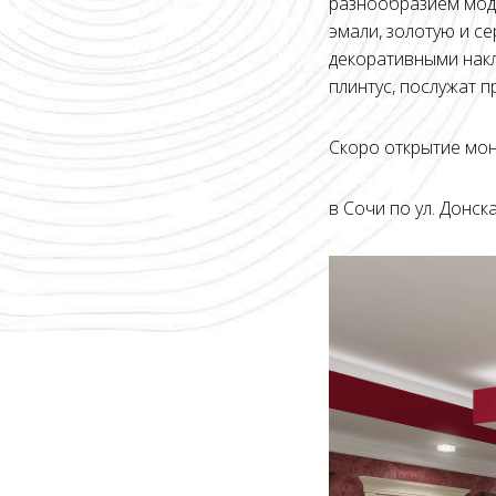
разнообразием мод
эмали, золотую и с
декоративными накл
плинтус, послужат
Скоро открытие мо
в Сочи по ул. Донска