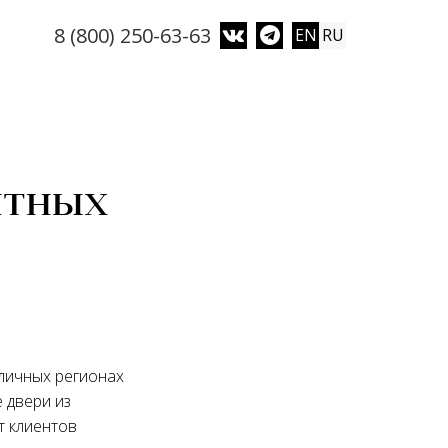
8 (800) 250-63-63
EN
RU
итных
личных регионах
 двери из
т клиентов