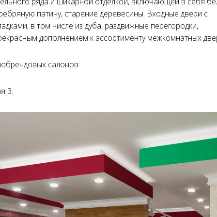
ельного ряда и шикарной отделкой, включающей в себя бе
еребряную патину, старение деревесины. Входные двери с
адками, в том числе из дуба, раздвижные перегородки,
 прекрасным дополнением к ассортименту межкомнатных д
нобрендовых салонов:
я 3.