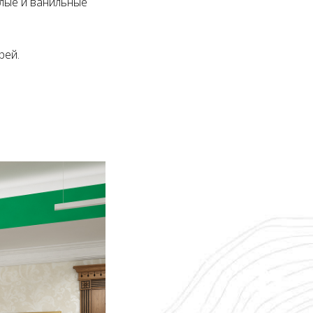
лые и ванильные
верей.