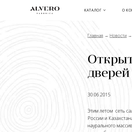
Перейти
к
КАТАЛОГ
О К
основному
содержанию
Главная
→
Новости
Открыт
дверей 
30.06.2015
Этим летом сеть с
России и Казахстан
наурального массив