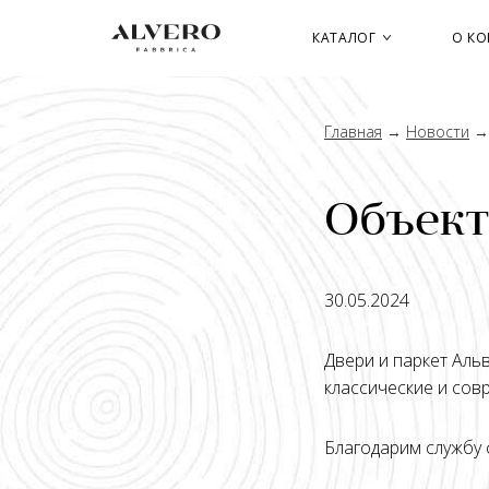
Перейти
к
КАТАЛОГ
О К
основному
содержанию
Главная
→
Новости
Объект
30.05.2024
Двери и паркет Аль
классические и сов
Благодарим службу 